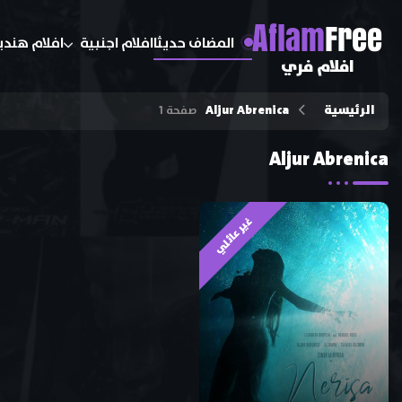
A
flam
Free
المضاف حديثا
افلام اجنبية
افلام هندي
افلام فري
الرئيسية
Aljur Abrenica
صفحة 1
Aljur Abrenica
غير عائلي