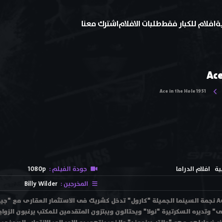
ة
افلام للكبار فقط
طلبات الافلام
اشترك معنا
Ace
Ace in the Hole 1951
ية
افلام الدراما
جودة الفيلم :
1080p
المخرجين :
Billy Wilder
فيلم Ace in the Hole 1951 نجمة السينما الجميلة "كارول" تدخل كشريك فى الاستثمار العقارى
ى" وتديره السكرتيرة "نولا" ويحتالون ويبتزون المتقدمين للمكتب يرغبون الزو