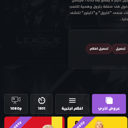
ل تايلر لا يقتنع بما حدث ، فينتحل
الدخول فى صفقة بترول وهمية للنصب
ثناء سعى "كارول" و"تايلور" لكشف
يا .
تحميل
تحميل افلام
عروض اخري
افلام اجنبية
1951
1080p
HD 1080p
HD 1080p