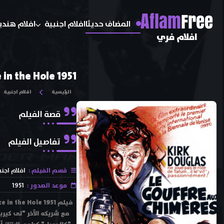
A
flam
Free
المضاف حديثا
افلام اجنبية
افلام هندي
افلام فري
 in the Hole 1951
الرئيسية
افلام اجنبية
قصة الفيلم
تفاصيل الفيلم
قسم الفيلم :
افلام اجنب
موعد الصدور :
1951
مع شريكه الآخر "لى كيرب