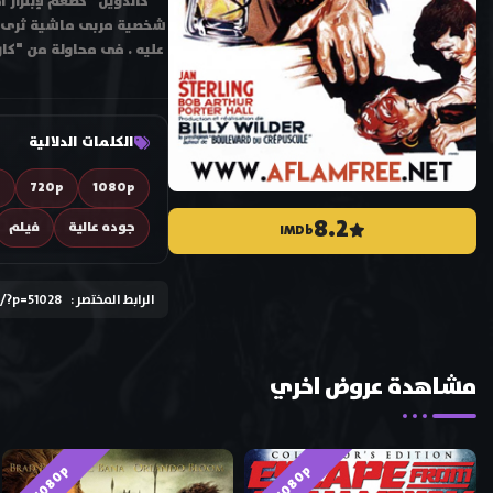
"كالدويل" كطعم لإبتزاز آ
شخصية مربى ماشية ثرى ويت
عليه . فى محاولة من "كا
الكلمات الدلالية
D
720p
1080p
8.2
جوده عالية
فيلم
IMDb
الرابط المختصر :
e/?p=51028
مشاهدة عروض اخري
HD 1080p
HD 1080p