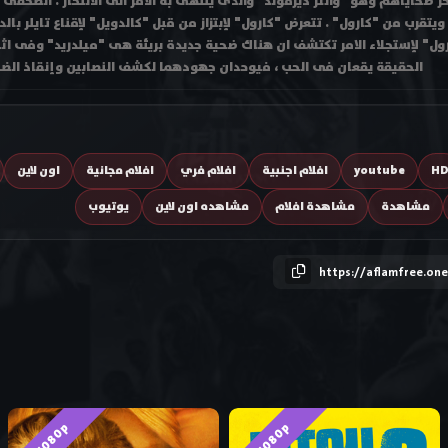
خر ضحاياهم وهو "والتر ديزموند" والذى ينتهى به الامر الى الانتحار . الصحفى بي
قرب من "كارول" . تتعرض "كارول" لإبتزاز من قبل "كالدويل" لإقناع تايلر ب
رول" لإستجلاء الامر تكتشف ان هناك ضحية جديدة بريئة هى "ميلدريد" وفى ا
الحقيقة يقعان فى الحب ، فيوحدان جهودهما لكشف النصابين وإنقاذ الضحا
H
youtube
افلام اجنبية
افلام فري
افلام مجانية
اون لاين
مشاهدة
مشاهدة افلام
مشاهده اون لاين
يوتيوب
https://aflamfree.on
HD 1080p
HD 1080p