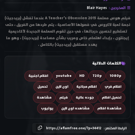
المخرجين :
Blair Hayes
فيلم هوس معلمة A Teacher's Obsession 2015 عندما تفشل (بريدجيت)
نجمة لعبة لاكروس في فصولها الأساسية ، يتم طردها من الفريق ، حتى
تستطيع تحسين درجاتها ، في حين تقوم المعلمة الجديدة لأكاديمية
إيجنتون ، بإبداء اهتمام خاص ومريب بشأن مساعدة (بريدجيت) ، وهو ما
يهدد مستقبل (بريدجيت) بالكامل .
الكلمات الدلالية
1080p
720p
HD
youtube
افلام اجنبية
افلام فري
افلام مجانية
اون لاين
تحميل
تحميل افلام
جوده عالية
فيلم
مشاهدة
مشاهدة افلام
مشاهده اون لاين
يوتيوب
الرابط المختصر :
https://aflamfree.one/?p=34412