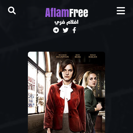
A
flam
Free
افلام فري