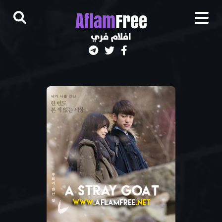
A
flam
Free
افلام فري