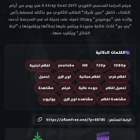
فيلم الدراما المدسي الكوري A Stray Goat 2017 في يوم من أيام
الشتاء ، انتقل "مين شيك" الطالب الثانوي مع عائلته لمسقط رأس
والده في "جوسونج" وهناك تعرف على زميلة له في المدرسة تُدعى
"يي جو" كانت طالبة منبوذة ويتنمر عليها زملائها ويلقبونها بـ "ابنة
القاتل" ويتقرب منها .
الكلمات الدلالية
1080p
720p
HD
youtube
افلام اجنبية
افلام فري
افلام مجانية
اون لاين
تحميل
تحميل افلام
جوده عالية
فيلم
مشاهدة
مشاهدة افلام
مشاهده اون لاين
يوتيوب
الرابط المختصر :
https://aflamfree.one/?p=48785