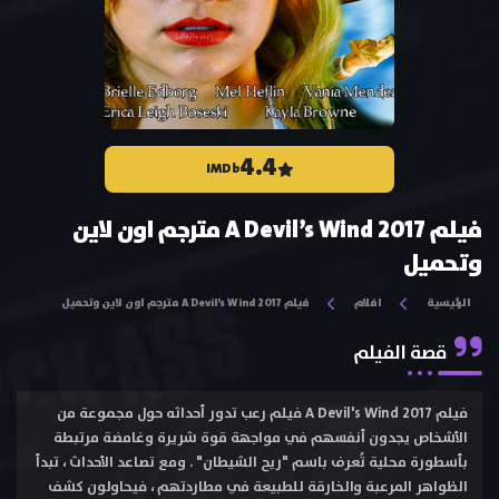
4.4
IMDb
فيلم A Devil’s Wind 2017 مترجم اون لاين
وتحميل
الرئيسية
افلام
فيلم A Devil’s Wind 2017 مترجم اون لاين وتحميل
قصة الفيلم
فيلم A Devil's Wind 2017 فيلم رعب تدور أحداثه حول مجموعة من
الأشخاص يجدون أنفسهم في مواجهة قوة شريرة وغامضة مرتبطة
بأسطورة محلية تُعرف باسم "ريح الشيطان" . ومع تصاعد الأحداث ، تبدأ
الظواهر المرعبة والخارقة للطبيعة في مطاردتهم ، فيحاولون كشف