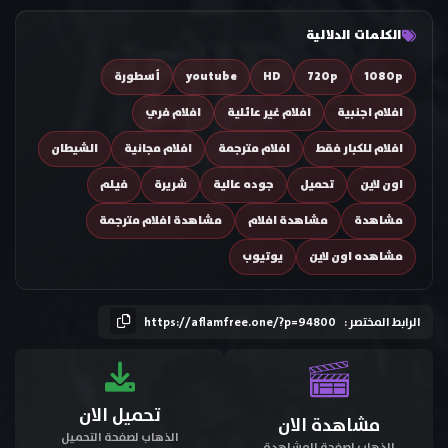
الكلمات الدلالية
1080p
720p
HD
youtube
أسطورة
افلام اجنبية
افلام غير عائلية
افلام فري
افلام للكبار فقط
افلام مترجمة
افلام مجانية
الشيطان
اون لاين
تحميل
جوده عالية
شريرة
فيلم
مشاهدة
مشاهدة افلام
مشاهدة افلام مترجمة
مشاهده اون لاين
يوتيوب
الرابط المختصر :
https://aflamfree.one/?p=94800
تحميل الان
مشاهدة الان
الذهاب لصفحة التحميل
الذهاب لصفحة المشاهدة