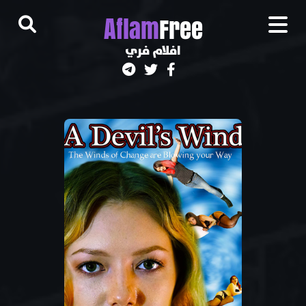
A
flam
Free
افلام فري