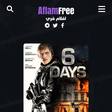
A
flam
Free
افلام فري