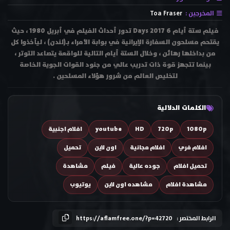
المخرجين :
Toa Fraser
فيلم ستة أيام 6 Days 2017 تدور أحداث الفيلم في أبريل 1980 ، حيث
يقتحم مسلحون السفارة الإيرانية في بوابة الأمراء بـ(لندن) ، ليأخذوا كل
من بداخلها رهائن ، وخلال الستة أيام التالية للواقعة يتصاعد التوتر ،
بينما تتجهز قوة ذات تدريب عالي من جنود القوات الجوية الخاصة
لتخليص العالم من شرور هؤلاء المسلحين .
الكلمات الدلالية
1080p
720p
HD
youtube
افلام اجنبية
افلام فري
افلام مجانية
اون لاين
تحميل
تحميل افلام
جوده عالية
فيلم
مشاهدة
مشاهدة افلام
مشاهده اون لاين
يوتيوب
الرابط المختصر :
https://aflamfree.one/?p=42720