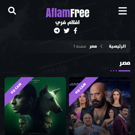
A
flam
Free
افلام فري
الرئيسية
مصر
صفحة 1
مصر
HD CAM
HD CAM