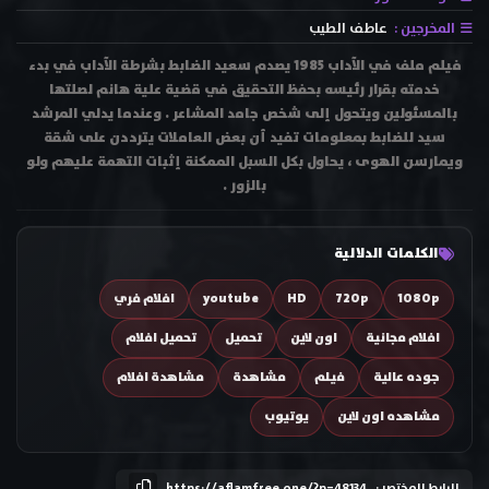
المخرجين :
عاطف الطيب
فيلم ملف في الآداب 1985 يصدم سعيد الضابط بشرطة الآداب في بدء
خدمته بقرار رئيسه بحفظ التحقيق في قضية علية هانم لصلتها
بالمسئولين ويتحول إلى شخص جامد المشاعر . وعندما يدلي المرشد
سيد للضابط بمعلومات تفيد أن بعض العاملات يترددن على شقة
ويمارسن الهوى ، يحاول بكل السبل الممكنة إثبات التهمة عليهم ولو
بالزور .
الكلمات الدلالية
1080p
720p
HD
youtube
افلام فري
افلام مجانية
اون لاين
تحميل
تحميل افلام
جوده عالية
فيلم
مشاهدة
مشاهدة افلام
مشاهده اون لاين
يوتيوب
الرابط المختصر :
https://aflamfree.one/?p=48134