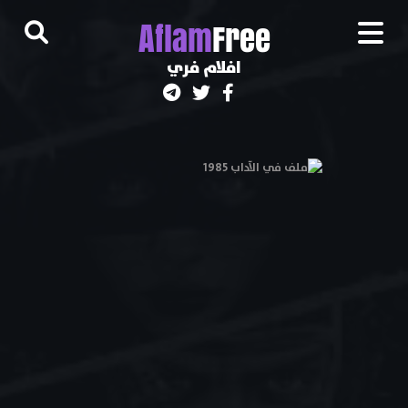
A
flam
Free
افلام فري