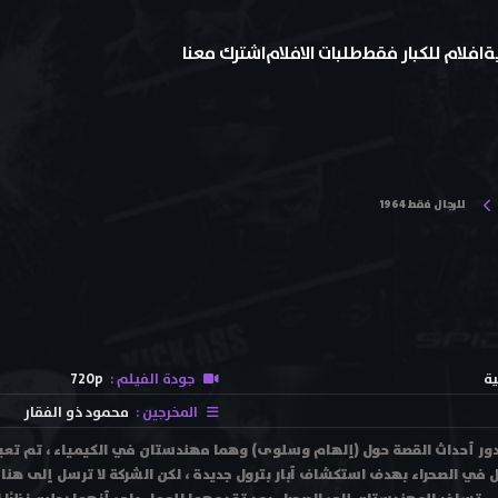
ة
افلام للكبار فقط
طلبات الافلام
اشترك معنا
للرجال فقط 1964
ية
جودة الفيلم :
720p
المخرجين :
محمود ذو الفقار
م للرجال فقط 1964 تدور أحداث القصة حول (إلهام وسلوى) وهما مهندستان في الكيمياء ، تم
 في الصحراء بهدف استكشاف آبار بترول جديدة ، لكن الشركة لا ترسل إلى هن