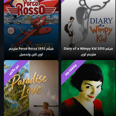
فيلم Diary of a Wimpy Kid 2010
فيلم Porco Rosso 1992 مترجم
مترجم اون
اون لاين وتحميل
HD 1080p
غير عائلي