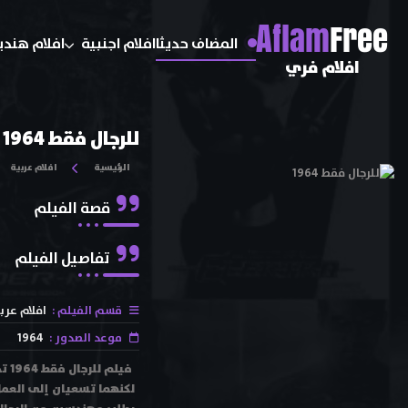
A
flam
Free
المضاف حديثا
افلام اجنبية
افلام هندي
افلام فري
للرجال فقط 1964
الرئيسية
افلام عربية
قصة الفيلم
تفاصيل الفيلم
قسم الفيلم :
افلام عرب
موعد الصدور :
1964
فيل
لكنهما تسعيان إلى العمل