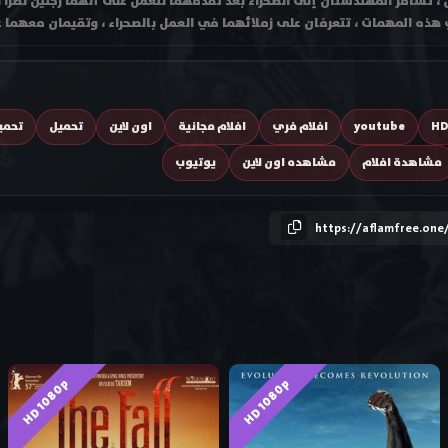
 تسافر المهندستان إلى الصحراء بعد تقدمهما للعمل على أنهما رجلين نظرًا 
ذه المهمات ، تتعرفان على زملائهما في العمل بالصحراء ، وتقيمان معهما عل
H
youtube
افلام فري
افلام مجانية
اون لاين
تحميل
تحمي
مشاهدة افلام
مشاهده اون لاين
يوتيوب
https://aflamfree.one
HD 1080p
HD 1080p