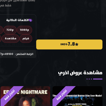
بطلب مهندسين من الرجال ،
فقط في ه
الكلمات الدلالية
D
720p
1080p
فيلم
مشاهدة
7.8
IMDb
الرابط المختصر :
/?p=49100
مشاهدة عروض اخري
للكبار فقط
للكبار فقط