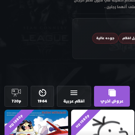
لنظام الشركة في قبول سفر الرجال
ى أنهما رجلين .
ل افلام
جوده عالية
عروض اخري
افلام عربية
1964
720p
HD 1080p
HD 1080p