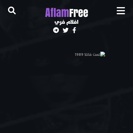
A
flam
Free
افلام فري