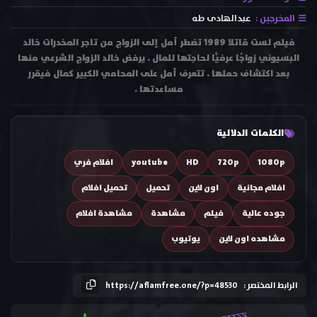
المخرجين :
عبدالهادى طه
فيلم لست قاتلا 1989 تضطر أمل إلى الزواج من تاجر المخدرات خالد
البسيوني زواجًا عرفيًّا لحاجتها للمال . يرفض خالد الزواج الشرعي منها
بعد اكتشاف حملها . تتعرف أمل على المحامي الكبير كمال فيقرر
مساعدتها .
الكلمات الدلالية
1080p
720p
HD
youtube
افلام فري
افلام مجانية
اون لاين
تحميل
تحميل افلام
جوده عالية
فيلم
مشاهدة
مشاهدة افلام
مشاهده اون لاين
يوتيوب
الرابط المختصر :
https://aflamfree.one/?p=48530