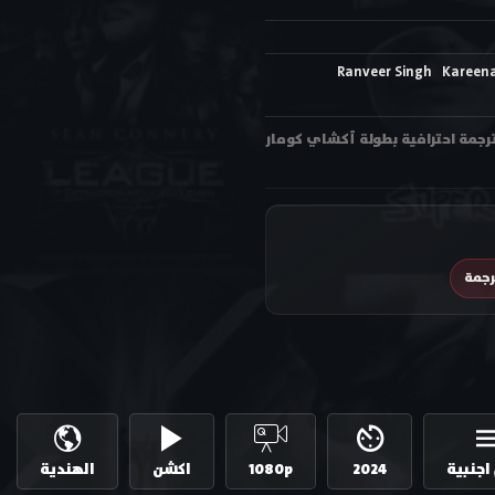
Ranveer Singh
Kareen
هدة فيلم الأكشن الهندي Singham Again 2024 مترجم اون لاين وتحميل بجودة عالية متعددة HD ترجمة احترافية بطولة أكشاي كومار
رجمة
اجنبية
2024
1080p
اكشن
الهندية