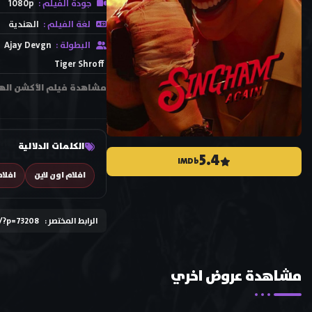
جودة الفيلم :
1080p
لغة الفيلم :
الهندية
البطولة :
Ajay Devgn
Tiger Shroff
الكلمات الدلالية
5.4
IMDb
افلام اون لاين
افلام
الرابط المختصر :
/?p=73208
مشاهدة عروض اخري