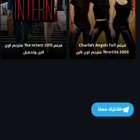
فيلم Charlie’s Angels Full
فيلم The Intern 2015 مترجم اون
Throttle 2003 مترجم اون لاين
لاين وتحميل
اشترك معنا