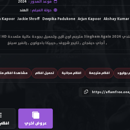
موعد الصدور :
2024
دولة الفيلم :
الهند
a Kapoor
Jackie Shroff
Deepika Padukone
Arjun Kapoor
Akshay Kumar
مشا
, أجاي ديفجان , تايجر شروف , ديبيكا بادوكون , رانفير سينغ
 بوليود
افلام مترجمة
افلام مجانية
تحميل افلام
مشاهدة افلام مت
https://aflamfree.one
عروض اخري
افلام 