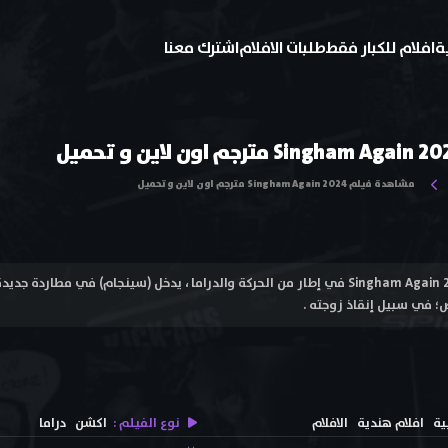
ة
افلام للكبار فقط
طلبات الافلام
اشترك معنا
مشاهدة فيلم Singham Again 2024 مترجم اون لاين و تحميل
فيلم سينجام مجددًا Singham Again 2024 في إطار من الحركة والدراما ، يدخل (سينجام) في 
 في سبيل إنقاذ زوجته .
ية
افلام هندية
الافلام
نوع الفيلم :
اكشن
دراما