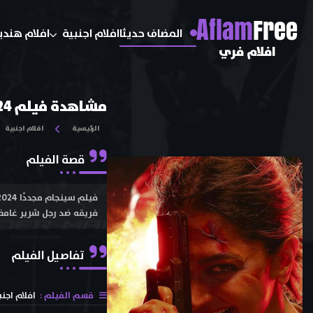
A
flam
Free
المضاف حديثا
افلام اجنبية
افلام هندي
افلام فري
مشاهدة فيلم Singham Again 2024 مترجم اون لاين و تحميل
الرئيسية
افلام اجنبية
قصة الفيلم
فريقه ضد رجل شرير غامض؛
تفاصيل الفيلم
قسم الفيلم :
افلام اجنب