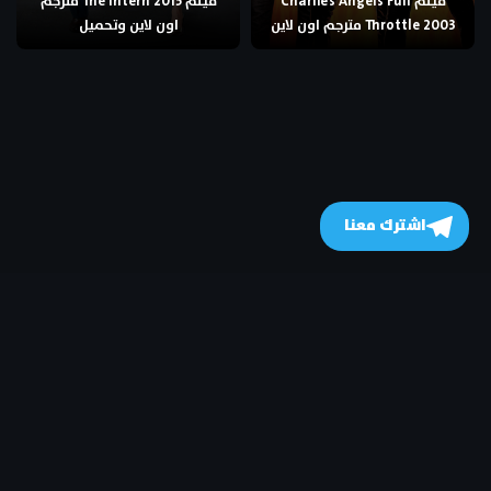
فيلم Charlie’s Angels Full
فيلم The Intern 2015 مترجم
Throttle 2003 مترجم اون لاين
اون لاين وتحميل
اشترك معنا