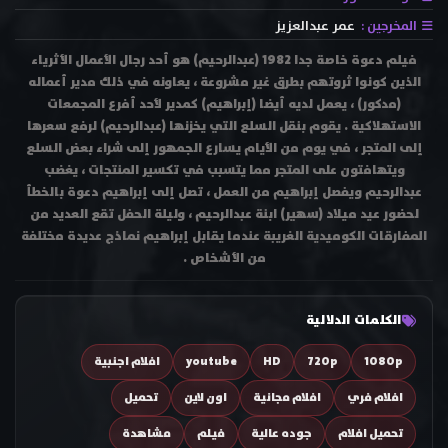
المخرجين :
عمر عبدالعزيز
فيلم دعوة خاصة جدا 1982 (عبدالرحيم) هو أحد رجال الأعمال الأثرياء
الذين كونوا ثروتهم بطرق غير مشروعة ، يعاونه في ذلك مدير أعماله
(مدكور) ، يعمل لديه أيضا (إبراهيم) كمدير لأحد أفرع المجمعات
الاستهلاكية . يقوم بنقل السلع التي يخزنها (عبدالرحيم) لرفع سعرها
إلى المتجر ، في يوم من الأيام يسارع الجمهور إلى شراء بعض السلع
ويتهافتون على المتجر مما يتسبب في تكسير المنتجات ، يغضب
عبدالرحيم ويفصل إبراهيم من العمل ، تصل إلى إبراهيم دعوة بالخطأ
لحضور عيد ميلاد (سهير) ابنة عبدالرحيم ، وليلة الحفل تقع العديد من
المفارقات الكوميدية الغريبة عندما يقابل إبراهيم نماذج عديدة مختلفة
من الأشخاص .
الكلمات الدلالية
1080p
720p
HD
youtube
افلام اجنبية
افلام فري
افلام مجانية
اون لاين
تحميل
تحميل افلام
جوده عالية
فيلم
مشاهدة