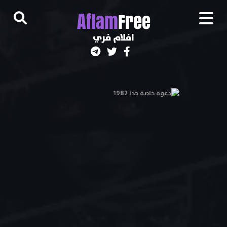
A
flam
Free
افلام فري