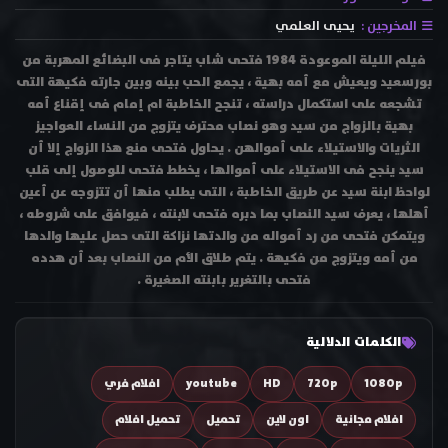
المخرجين :
يحيى العلمي
فيلم الليلة الموعودة 1984 فتحى شاب يتاجر فى البضائع المهربة من
بورسعيد ويعيش مع أمه بهية ، يجمع الحب بينه وبين جارته فكيهة التى
تشجعه على استكمال دراسته ، تنجح الخاطبة ام إمام فى إقناع أمه
بهية بالزواج من سيد وهو نصاب محترف يتزوج من النساء العواجيز
الثريات والاستيلاء على أموالهن . يحاول فتحى منع هذا الزواج إلا أن
سيد ينجح فى الاستيلاء على أموالها ، يخطط فتحى للوصول إلى قلب
لواحظ ابنة سيد عن طريق الخاطبة ، التى يطلب منها أن تتزوجه عن أعين
أهلها ، يعرف سيد النصاب بما دبره فتحى لابنته ، فيوافق على شروطه ،
ويتمكن فتحى من رد أمواله من والدتها نزاكة التى حصل عليها والدها
من أمه ويتزوج من فكيهة . يتم طلاق الأم من النصاب بعد أن هدده
فتحى بالتغرير بابنته الصغيرة .
الكلمات الدلالية
1080p
720p
HD
youtube
افلام فري
افلام مجانية
اون لاين
تحميل
تحميل افلام