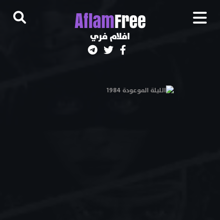
A
flam
Free
افلام فري