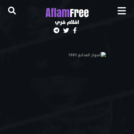
A
flam
Free
افلام فري