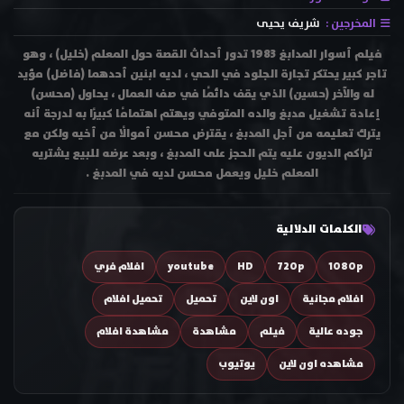
المخرجين :
شريف يحيى
فيلم أسوار المدابغ 1983 تدور أحداث القصة حول المعلم (خليل) ، وهو
تاجر كبير يحتكر تجارة الجلود في الحي ، لديه ابنين أحدهما (فاضل) مؤيد
له والآخر (حسين) الذي يقف دائمًا في صف العمال ، يحاول (محسن)
إعادة تشغيل مدبغ والده المتوفي ويهتم اهتمامًا كبيرًا به لدرجة أنه
يترك تعليمه من أجل المدبغ ، يقترض محسن أموالًا من أخيه ولكن مع
تراكم الديون عليه يتم الحجز على المدبغ ، وبعد عرضه للبيع يشتريه
المعلم خليل ويعمل محسن لديه في المدبغ .
الكلمات الدلالية
1080p
720p
HD
youtube
افلام فري
افلام مجانية
اون لاين
تحميل
تحميل افلام
جوده عالية
فيلم
مشاهدة
مشاهدة افلام
مشاهده اون لاين
يوتيوب