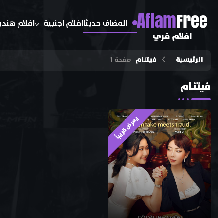
A
flam
Free
المضاف حديثا
افلام اجنبية
افلام هندي
افلام فري
الرئيسية
فيتنام
صفحة 1
فيتنام
يعرض قريباً