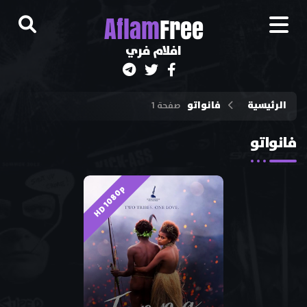
A
flam
Free
افلام فري
الرئيسية
فانواتو
صفحة 1
فانواتو
HD 1080p