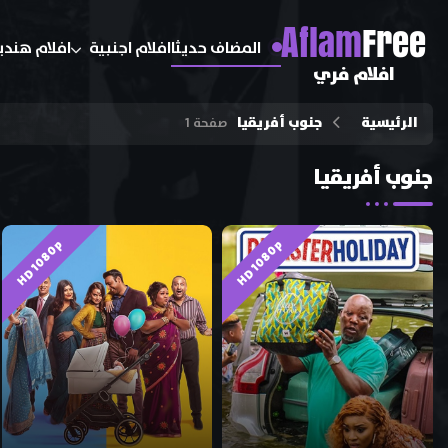
A
flam
Free
المضاف حديثا
افلام اجنبية
افلام هندي
افلام فري
الرئيسية
جنوب أفريقيا
صفحة 1
جنوب أفريقيا
HD 1080p
HD 1080p