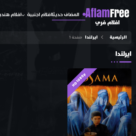
A
flam
Free
المضاف حديثا
افلام اجنبية
افلام هندي
افلام فري
الرئيسية
ايرلندا
صفحة 1
ايرلندا
HD 1080p