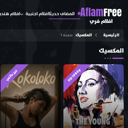
A
flam
Free
المضاف حديثا
افلام اجنبية
افلام هندي
افلام فري
الرئيسية
المكسيك
صفحة 1
المكسيك
HD 1080p
غير عائلي