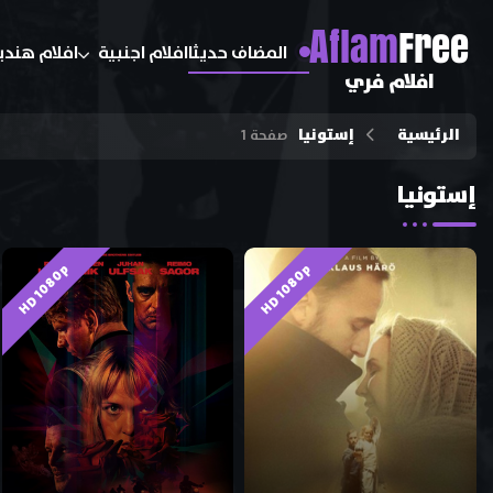
A
flam
Free
المضاف حديثا
افلام اجنبية
افلام هندي
افلام فري
الرئيسية
إستونيا
صفحة 1
إستونيا
HD 1080p
HD 1080p