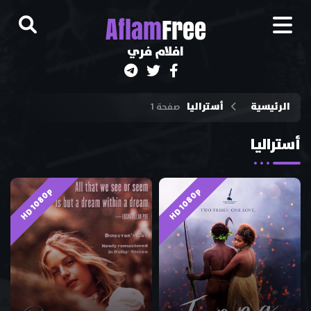
A
flam
Free
افلام فري
الرئيسية
أستراليا
صفحة 1
أستراليا
HD 1080p
HD 1080p