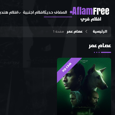
A
flam
Free
المضاف حديثا
افلام اجنبية
افلام هندي
افلام فري
الرئيسية
عصام عمر
صفحة 1
عصام عمر
HD CAM