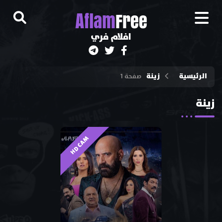
A
flam
Free
افلام فري
الرئيسية
زينة
صفحة 1
زينة
HD CAM