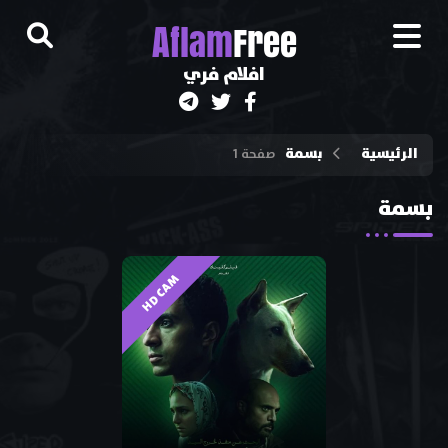
A
flam
Free
افلام فري
الرئيسية
بسمة
صفحة 1
بسمة
HD CAM